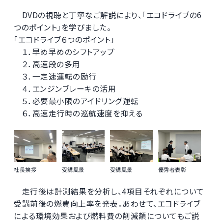
DVDの視聴と丁寧なご解説により、「エコドライブの6
つのポイント」を学びました。
「エコドライブ６つのポイント」
１．早め早めのシフトアップ
２．高速段の多用
３．一定速運転の励行
４．エンジンブレーキの活用
５．必要最小限のアイドリング運転
６．高速走行時の巡航速度を抑える
社長挨拶
受講風景
受講風景
優秀者表彰
走行後は計測結果を分析し、4項目それぞれについて
受講前後の燃費向上率を発表。あわせて、エコドライブ
による環境効果および燃料費の削減額についてもご説