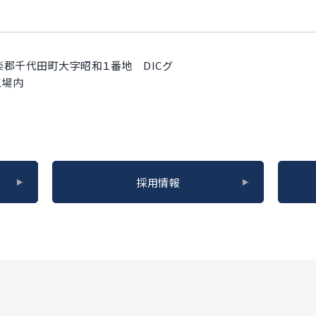
県邑楽郡千代田町大字昭和１番地 DICグ
工場内
採用情報